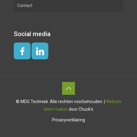
Contact
Toegangscontrole
Intercom
Social media
Hang & Sluitwerk
© MDG Techniek. Alle rechten voorbehouden. |
Website
laten maken
door Chuck's
Privacyverklaring