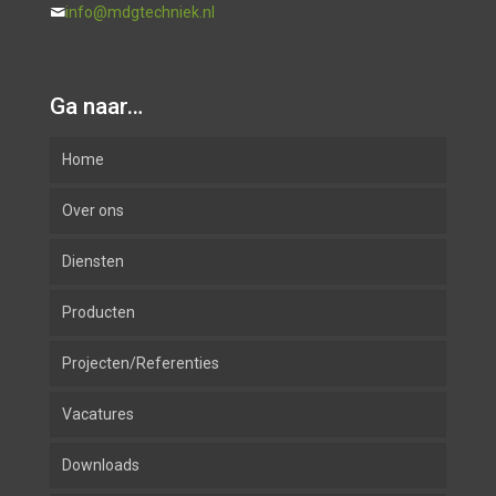
info@mdgtechniek.nl
Ga naar…
Home
Over ons
Diensten
Producten
Advies
Projecten/Referenties
Ontwerp
Inbraak
Vacatures
Installatie
Brandmeld
Downloads
Beheer en onderhoud
Camera