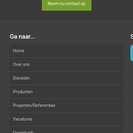
Neem nu contact op
Ga naar…
Home
Over ons
Diensten
Producten
Advies
Projecten/Referenties
Ontwerp
Inbraak
Vacatures
Installatie
Brandmeld
Downloads
Beheer en onderhoud
Camera