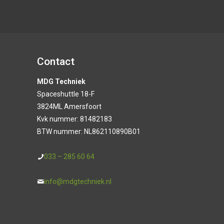
Contact
MDG Techniek
Spaceshuttle 18-F
3824ML Amersfoort
Kvk nummer: 81482183
BTW nummer: NL862110890B01
033 – 285 60 64
info@mdgtechniek.nl